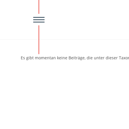
HOME
UNTERNEHMEN
Team
Über Uns
Downloads
Ka
VERTRIEB
Es gibt momentan keine Beiträge, die unter dieser Taxo
Partner
News
DIENSTLEISTUN
AUSBILDUNG & 
Termine
Impressionen
ONLINE-SHOP