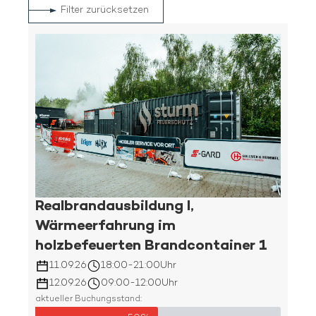
Filter zurücksetzen
Realbrandausbildung I,
Wärmeerfahrung im
holzbefeuerten Brandcontainer 1
11.09.26
18:00
-
21:00
Uhr
12.09.26
09:00
-
12:00
Uhr
aktueller Buchungsstand: