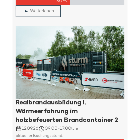
50%
Weiterlesen
Realbrandausbildung I,
Wärmeerfahrung im
holzbefeuerten Brandcontainer 2
12.09.26
09:00
-
17:00
Uhr
aktueller Buchungsstand: