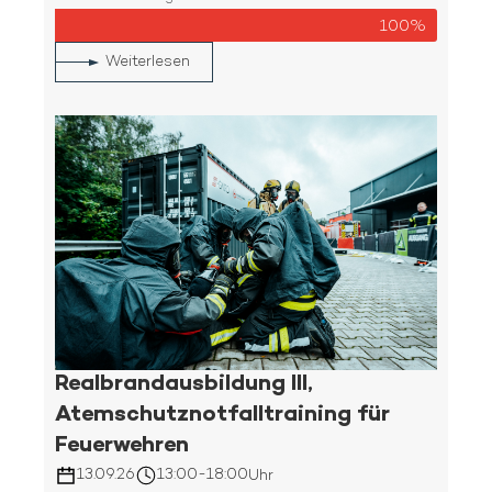
100%
Weiterlesen
Realbrandausbildung III,
Atemschutznotfalltraining für
Feuerwehren
13.09.26
13:00
-
18:00
Uhr