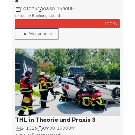
8
10.10.26
08:30
-
16:30
Uhr
aktueller Buchungsstand:
100%
Weiterlesen
THL in Theorie und Praxis 3
24.10.26
09:30
-
15:30
Uhr