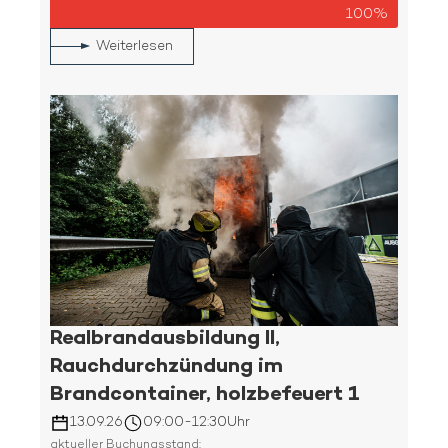
100%
Weiterlesen
Realbrandausbildung II,
Rauchdurchzündung im
Brandcontainer, holzbefeuert 1
13.09.26
09:00
-
12:30
Uhr
aktueller Buchungsstand: