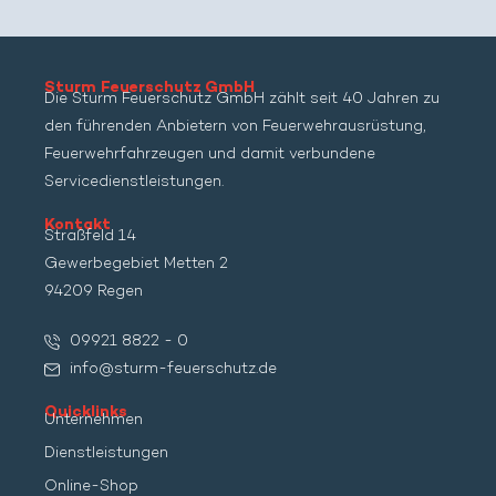
l
t
e
Sturm Feuerschutz GmbH
Die Sturm Feuerschutz GmbH zählt seit 40 Jahren zu
r
den führenden Anbietern von Feuerwehrausrüstung,
n
Feuerwehrfahrzeugen und damit verbundene
a
Servicedienstleistungen.
t
i
Kontakt
Straßfeld 14
v
Gewerbegebiet Metten 2
e
94209 Regen
:
09921 8822 - 0
info@sturm-feuerschutz.de
Quicklinks
Unternehmen
Dienstleistungen
Online-Shop