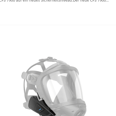
CPS 7900 auf ein neues Sicherheitsniveau.Der neue CPS 7900…