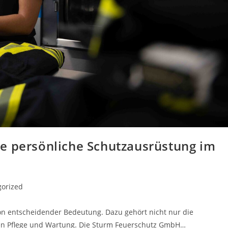
e persönliche Schutzausrüstung im
gorized
von entscheidender Bedeutung. Dazu gehört nicht nur die
ren Pflege und Wartung. Die Sturm Feuerschutz GmbH…