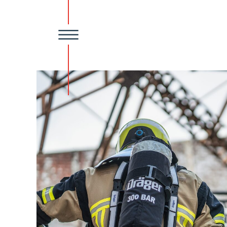
HOME
UNTERNEHMEN
Team
Über Uns
Downloads
Ka
VERTRIEB
Partner
News
DIENSTLEISTUN
AUSBILDUNG & 
Termine
Impressionen
ONLINE-SHOP