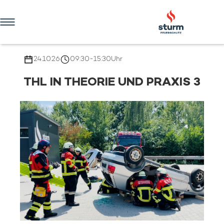
HOME
UNTERNEHMEN
24.10.26
09:30
-
15:30
Uhr
VERTRIEB
THL IN THEORIE UND PRAXIS 3
DIENSTLEISTUNGEN
AUSBILDUNG & TRAINING
ONLINE-SHOP
KONTAKT