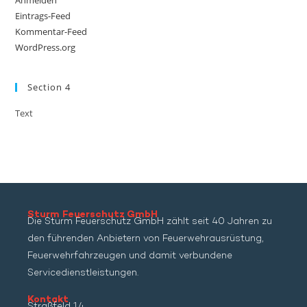
Anmelden
Eintrags-Feed
Kommentar-Feed
WordPress.org
Section 4
Text
Sturm Feuerschutz GmbH
Die Sturm Feuerschutz GmbH zählt seit 40 Jahren zu
den führenden Anbietern von Feuerwehrausrüstung,
Feuerwehrfahrzeugen und damit verbundene
Servicedienstleistungen.
Kontakt
Straßfeld 14