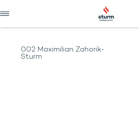
HOME
UNTERNEHMEN
002 Maximilian Zahorik-
VERTRIEB
Sturm
DIENSTLEISTUNGEN
AUSBILDUNG & TRAINING
ONLINE-SHOP
KONTAKT