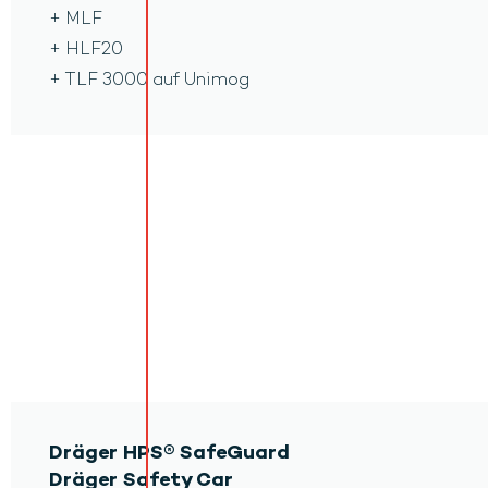
+ MLF
+ HLF20
+ TLF 3000 auf Unimog
Dräger HPS® SafeGuard
Dräger Safety Car