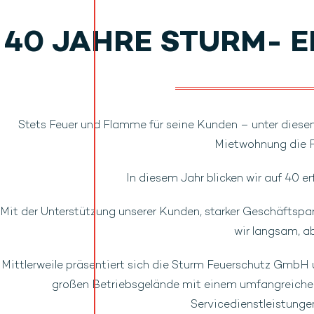
KONTAKT
HAUSMESSE 2
40 JAHRE STURM- E
Stets Feuer und Flamme für seine Kunden – unter diesem
Mietwohnung die F
In diesem Jahr blicken wir auf 40 e
Mit der Unterstützung unserer Kunden, starker Geschäftspart
wir langsam, a
Mittlerweile präsentiert sich die Sturm Feuerschutz GmbH
großen Betriebsgelände mit einem umfangreiche
Servicedienstleistunge